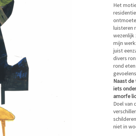
Het motief
residentie
ontmoeten
luisteren 
wezenlijk 
mijn werk:
juist eenz
divers ro
rond eten
gevoelens
Naast de t
iets onde
amorfe li
Doel van 
verschill
schilderen
niet in wo