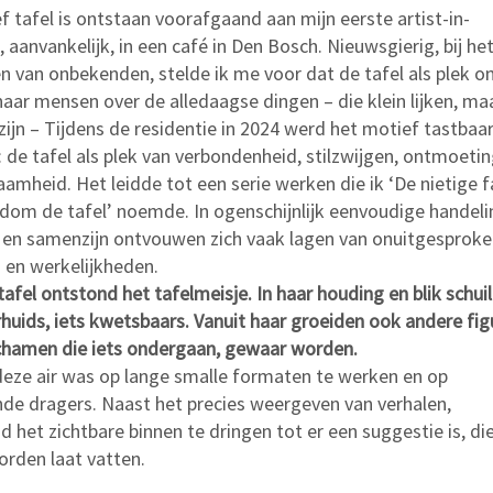
 tafel is ontstaan voorafgaand aan mijn eerste artist-in-
, aanvankelijk, in een café in Den Bosch. Nieuwsgierig, bij he
 van onbekenden, stelde ik me voor dat de tafel als plek o
naar mensen over de alledaagse dingen – die klein lijken, ma
zijn – Tijdens de residentie in 2024 werd het motief tastbaar
 de tafel als plek van verbondenheid, stilzwijgen, ontmoetin
aamheid. Het leidde tot een serie werken die ik ‘De nietige f
ndom de tafel’ noemde. In ogenschijnlijk eenvoudige handel
 en samenzijn ontvouwen zich vaak lagen van onuitgesprok
 en werkelijkheden.
afel ontstond het tafelmeisje. In haar houding en blik schuil
rhuids, iets kwetsbaars. Vanuit haar groeiden ook andere fig
chamen die iets ondergaan, gewaar worden.
deze air was op lange smalle formaten te werken en op
ende dragers. Naast het precies weergeven van verhalen,
d het zichtbare binnen te dringen tot er een suggestie is, die
orden laat vatten.