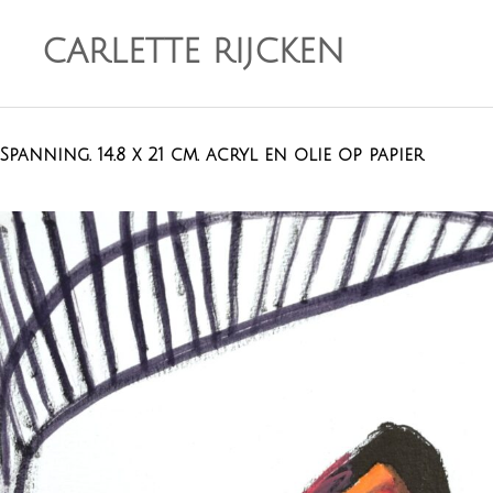
CARLETTE RIJCKEN
Spanning. 14.8 x 21 cm. acryl en olie op papier